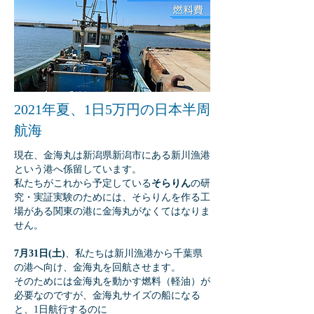
2021年夏、1日5万円の日本半周
航海
現在、金海丸は新潟県新潟市にある新川漁港
という港へ係留しています。
私たちがこれから予定している
そらりん
の研
究・実証実験のためには、そらりんを作る工
場がある関東の港に金海丸がなくてはなりま
せん。
7月31日(土)
、私たちは新川漁港から千葉県
の港へ向け、金海丸を回航させます。
そのためには金海丸を動かす燃料（軽油）が
必要なのですが、金海丸サイズの船になる
と、1日航行するのに