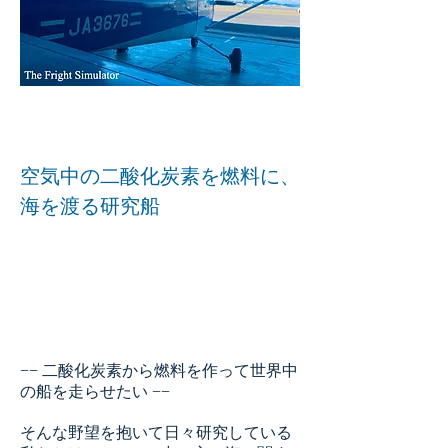
​空気中の二酸化炭素を燃料に、
海を渡る研究船
−− 二酸化炭素から燃料を作って世界中
の船を走らせたい −−
そんな野望を抱いて日々研究している