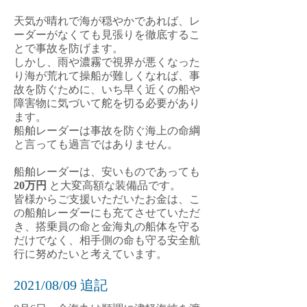
天気が晴れで海が穏やかであれば、レ
ーダーがなくても見張りを徹底するこ
とで事故を防げます。
しかし、雨や濃霧で視界が悪くなった
り海が荒れて操船が難しくなれば、事
故を防ぐために、いち早く近くの船や
障害物に気づいて舵を切る必要があり
ます。
船舶レーダーは事故を防ぐ海上の命綱
と言っても過言ではありません。
船舶レーダーは、安いものであっても
20万円
と大変高額な装備品です。
​皆様からご支援いただいたお金は、こ
の船舶レーダーにも充てさせていただ
き、搭乗員の命と金海丸の船体を守る
だけでなく、相手側の命も守る安全航
行に努めたいと考えています。
​2021/08/09 追記