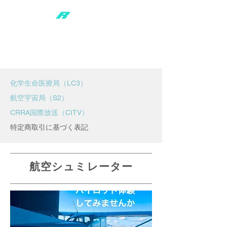
​化学生命医療局（LC3）
​航空宇宙局（S2）
CRRA国際放送（CITV）
​特定商取引に基づく表記
航空シュミレーター