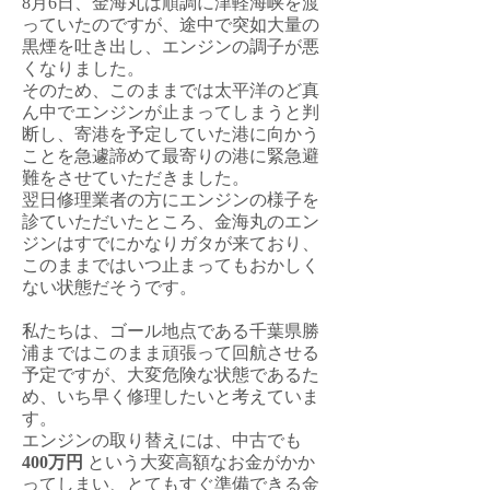
8月6日、金海丸は順調に津軽海峡を渡
っていたのですが、途中で突如大量の
黒煙を吐き出し、エンジンの調子が悪
くなりました。
​そのため、このままでは太平洋のど真
ん中でエンジンが止まってしまうと判
断し、寄港を予定していた港に向かう
ことを急遽諦めて最寄りの港に緊急避
難をさせていただきました。
翌日修理業者の方にエンジンの様子を
診ていただいたところ、金海丸のエン
ジンはすでにかなりガタが来ており、
このままではいつ止まってもおかしく
ない状態だそうです。
私たちは、ゴール地点である千葉県勝
浦まではこのまま頑張って回航させる
予定ですが、大変危険な状態であるた
め、いち早く修理したいと考えていま
す。
エンジンの取り替えには、中古でも
400万円
という大変高額なお金がかか
ってしまい、とてもすぐ準備できる金