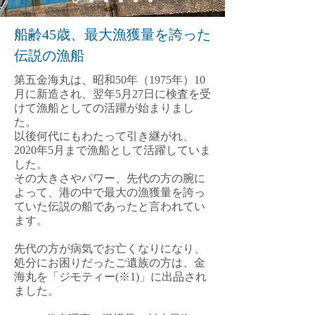
船齢45歳、最大漁獲量を誇った
伝説の漁船
​第五金海丸は、昭和50年（1975年）10
月に新造され、翌年5月27日に検査を受
けて漁船としての活躍が始まりまし
た。
以後何代にもわたって引き継がれ、
2020年5月まで漁船として活躍していま
した。
​その大きさやパワー、先代の方の腕に
よって、港の中で最大の漁獲量を誇っ
ていた伝説の船であったと言われてい
ます。
先代の方が病気でお亡くなりになり、
処分にお困りだったご遺族の方は、金
海丸を「ジモティー(※1)」に出品され
ました。