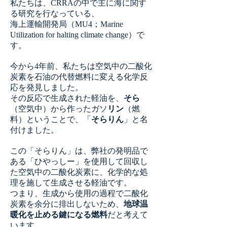
私たちは、CRRAの中で主に海に関す
る研究を行なっている、
海上運輸開発局（MU4；Marine
Utilization for halting climate change）で
す。
今から4年前、私たちは空気中の二酸化
炭素を石油の代替燃料に変える化学反
応を発見しました。
その反応で生成された軽油を、
そら
（空気中）から作ったガソ
リン
（燃
料）ということで、「
そらりん
」と名
付けました。
この「そらりん」は、弊社の発明品で
ある「ひやっしー」を使用して回収し
た空気中の二酸化炭素に、化学的な処
理を施して生成させる軽油です。
つまり、生成から使用の過程で二酸化
炭素を余分に排出しないため、
地球温
暖化を止める鍵になる燃料
だと考えて
います。