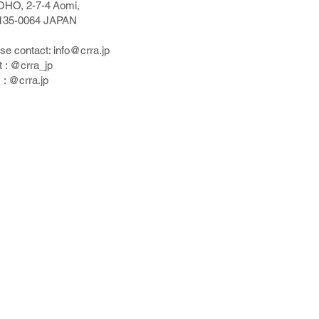
OHO, 2-7-4
A
omi,
, 135-0064 JAPAN
ase contact:
info@crra.jp
t : @crra_jp
 : @crra.jp