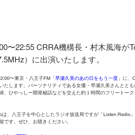
00〜22:55 CRRA機構長・村木風海がToky
（77.5MHz）に出演いたします。
22:00〜東京・八王子FM「
早瀬久美のあの日をもう一度
」に、
いたします。パーソナリティである女優・早瀬久美さんととも
緯、ひやっしー開発秘話などを交えた約１時間のフリートーク
r Radioは、八王子を中心としたラジオ放送局ですが「Listen Rad
能です。ぜひ、お聴きください。