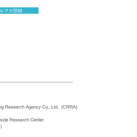
ルマガ登録
ng Research Agency Co., Ltd. (CRR
A)
ide Research Center
)