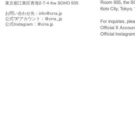
Room 935, the S
東京都江東区青海2-7-4 the SOHO 935
Koto City, Tokyo
お問い合わせ先：
info@crra.jp
公式"X"アカウント：@crra_jp
For inquiries, ple
​公式Instagram：@crra.jp
Official X Accoun
Official Instagram