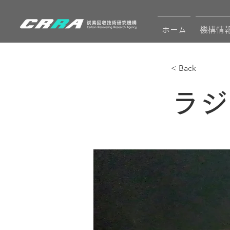
ホーム
機構情
< Back
ラジ