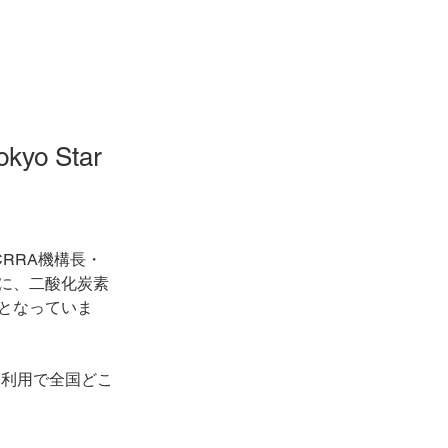
o Star
CRRA機構長・
に、二酸化炭素
となっていま
io」利用で全国どこ