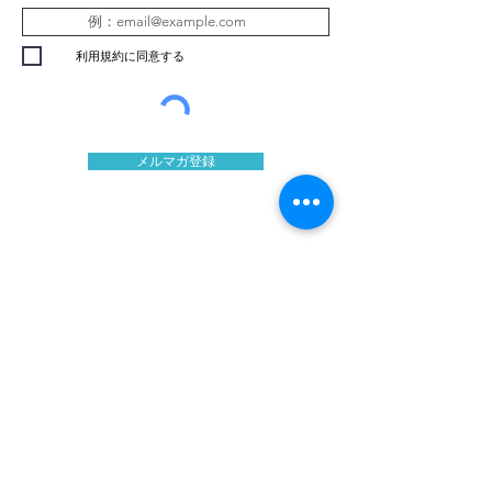
利用規約に同意する
メルマガ登録
炭素回収技術研究機構株式会社
（CRRA）
CRRA東京りんかい研究センター
（本社・お台場ラボ）
〒135-0064