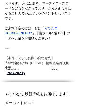
おります。 入場は無料。アーティストステ
ージなども予定されており、さまざまな角度
から楽しんでいただけるイベントとなりそう
です。
ご来場予定の方は、ぜひ「
ぐでたま
HOUSE&ENERGY
」
【南ホール1階 E-7】ブ
ース
へ、足をお運びください！
-----
【
本件に関するお問い合わせ先】 
広報情報分析局（PRISM）
情報戦略部次長 
小沢
Previous
Next
info@crra.jp
CRRAから最新情報をお届けします！
メールアドレス