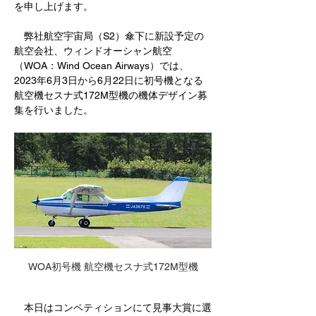
を申し上げます。
　弊社
航空宇宙局（S2）傘下に新設予定の
航空会社、ウィンドオーシャン航空
（WOA：Wind Ocean Airways）では、
2023年6月3日から6月22日に
初号機となる
航空機セスナ式172M型機の機体デザイン募
集を行いました。
WOA初号機 航空機セスナ式172M型機
　本日はコンペティションにて見事大賞に選