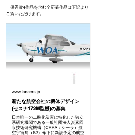
　優秀賞4作品を含む全応募作品は下記より
ご覧いただけます。
www.lancers.jp
新たな航空会社の機体デザイン
(セスナ172M型機)の募集
日本唯一の二酸化炭素に特化した独立
系研究機関である一般社団法人炭素回
収技術研究機構（CRRA：シーラ）航
空宇宙局（S2）傘下に新設予定の航空