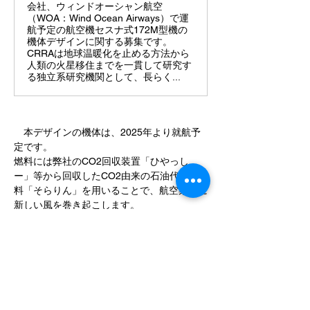
会社、ウィンドオーシャン航空
（WOA：Wind Ocean Airways）で運
航予定の航空機セスナ式172M型機の
機体デザインに関する募集です。
CRRAは地球温暖化を止める方法から
人類の火星移住までを一貫して研究す
る独立系研究機関として、長らく...
　本デザインの機体は、2025年より就航予
定です。
燃料には弊社のCO2回収装置「ひやっし
ー」等から回収したCO2由来の石油代替燃
料「そらりん」を用いることで、航空業界に
新しい風を巻き起こします。
　今後もウィンドオーシャン航空（WOA）
のアップデートにご注目いただけますと幸い
です。