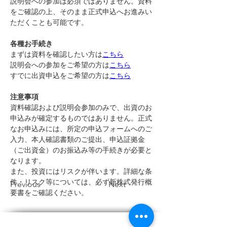
説明会への参加は必須ではありません。資料
をご確認の上、そのまま正式申込へお進みい
ただくことも可能です。
各種お手続き
まずは資料を確認したい方は
こちら
説明会への参加をご希望の方は
こちら
すでに出資申込をご希望の方は
こちら
注意事項
資料確認および説明会参加のみで、出資のお
申込みが確定するものではありません。正式
なお申込みには、所定の申込フォームへのご
入力、本人確認書類のご提出、申込証拠金
（ご出資金）のお振込み等の手続きが必要と
なります。
また、投資にはリスクが伴います。詳細な条
件・リスク等については、必ず新株式発行概
Previous
Next
要書をご確認ください。