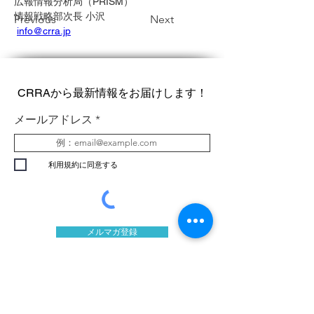
広報情報分析局（PRISM）
情報戦略部次長 小沢
Previous
Next
info@crra.jp
CRRAから最新情報をお届けします！
メールアドレス
利用規約に同意する
メルマガ登録