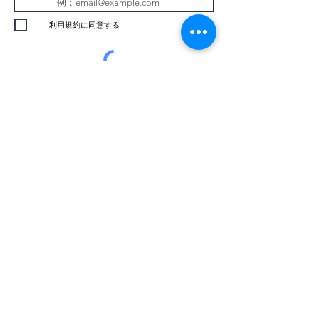
利用規約に同意する
メルマガ登録
炭素回収技術研究機構株式会社
（CRRA）
CRRA東京りんかい研究センター
（本社・お台場ラボ）
〒135-0064
東京都江東区青海2-7-4 the SOHO 935