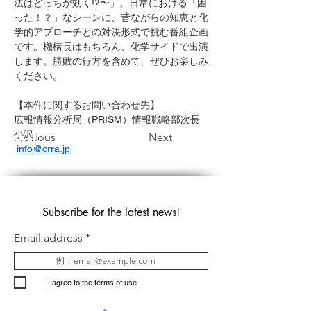
法はどっちが効く!?〜」。日常における「困
った！？」なシーンに、昔ながらの知恵と化
学的アプローチとの対決形式で挑む番組企画
です。機構長はもちろん、化学サイドで出演
します。勝敗の行方を含めて、ぜひお楽しみ
ください。
【本件に関するお問い合わせ先】  
広報情報分析局（PRISM）情報戦略部次長 
小沢 
Previous
Next
info@crra.jp
Subscribe for the latest
news
!
Email address
I agree to the terms of use.